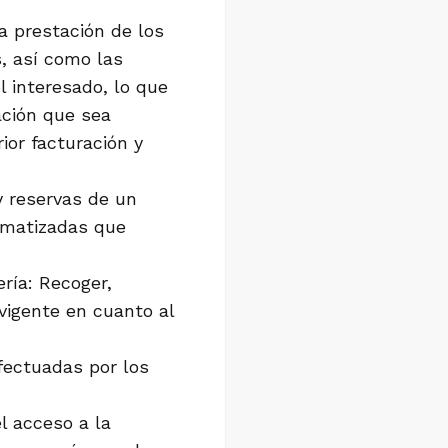
a prestación de los
s, así como las
l interesado, lo que
ración que sea
ior facturación y
y reservas de un
omatizadas que
ría: Recoger,
 vigente en cuanto al
fectuadas por los
el acceso a la