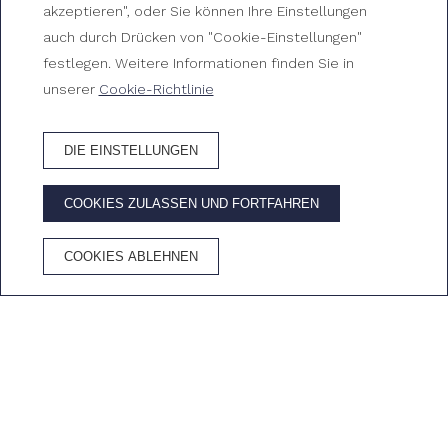
Entdecken Sie die besten Pläne in Tossa de Mar
akzeptieren", oder Sie können Ihre Einstellungen
auch durch Drücken von "Cookie-Einstellungen"
festlegen. Weitere Informationen finden Sie in
unserer
Cookie-Richtlinie
DIE EINSTELLUNGEN
HOTEL BUCHEN
COOKIES ZULASSEN UND FORTFAHREN
VORTEILE DER BUCHUNG AUF DER OFFIZIELLEN WEBSITE
COOKIES ABLEHNEN
Bestpreisgarantie
Kostenloses
Kostenlose
Cava im
Wifi
Stornierung
Zimmer
Home
/
Tossa de Mar