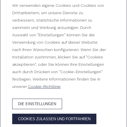
Wir verwenden eigene Cookies und Cookies von
Drittanbietern, um unsere Dienste zu
verbessern, statistische Informationen zu
sammeln und Werbung anzuzeigen. Durch
Auswahl von "Einstellungen" können Sie die
Verwendung von Cookies auf dieser Website
Gartensuite-Zimmer
nach Ihren Wünschen konfigurieren. Wenn Sie der
Installation zustimmen, klicken Sie auf "Cookies
Zimmer im Gran Hotel Reymar
akzeptieren", oder Sie können Ihre Einstellungen
auch durch Drücken von "Cookie-Einstellungen"
festlegen. Weitere Informationen finden Sie in
unserer
Cookie-Richtlinie
DIE EINSTELLUNGEN
HOTEL BUCHEN
COOKIES ZULASSEN UND FORTFAHREN
VORTEILE DER BUCHUNG AUF DER OFFIZIELLEN WEBSITE