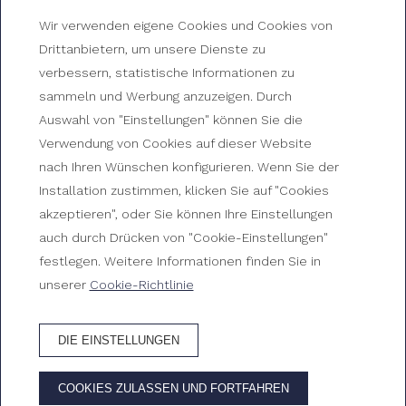
Wir verwenden eigene Cookies und Cookies von
Drittanbietern, um unsere Dienste zu
GRAN HOTEL
verbessern, statistische Informationen zu
REYMAR
sammeln und Werbung anzuzeigen. Durch
Auswahl von "Einstellungen" können Sie die
Av. Mar Menuda, s/n, 17320 Tossa de Mar, Girona
Verwendung von Cookies auf dieser Website
nach Ihren Wünschen konfigurieren. Wenn Sie der
+34 972 340 312
Installation zustimmen, klicken Sie auf "Cookies
reserves@ghreymar.com
akzeptieren", oder Sie können Ihre Einstellungen
auch durch Drücken von "Cookie-Einstellungen"
HG-000174
festlegen. Weitere Informationen finden Sie in
unserer
Cookie-Richtlinie
WIE KOMME ICH DORTHIN?
DIE EINSTELLUNGEN
© 2026 Gran Hotel Reymar
COOKIES ZULASSEN UND FORTFAHREN
Entwickelt von
GNA Hotel Solutions