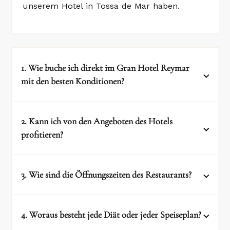
unserem Hotel in Tossa de Mar haben.
S IN TOSSA DE MAR
D KUNST AN DER COSTA BRAVA
1. Wie buche ich direkt im Gran Hotel Reymar
mit den besten Konditionen?
DEN GOLFSPORT
COSTA BRAVA
2. Kann ich von den Angeboten des Hotels
Über die
Reservierungsseite des Gran
profitieren?
Hotel Reymar
.
Per E-Mail
reservas@ghreymar.com
.
Rufen Sie uns direkt unter der
3. Wie sind die Öffnungszeiten des Restaurants?
Um von den Ermäßigungen, Angeboten und
Telefonnummer +34972340312 an.
besonderen Vorteilen des Gran Hotel Reymar
Über die WhatsApp des Hotels
zu profitieren, empfehlen wir Ihnen, die
+34972340312.
4. Woraus besteht jede Diät oder jeder Speiseplan?
Angebotsseite unserer Website
Öffnungszeiten
Illa- Restaurants