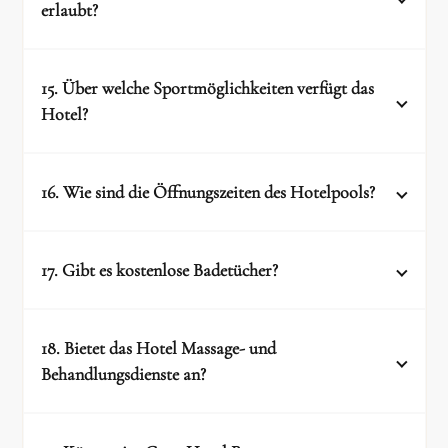
und im Bed & Breakfast-Regime enthalten
erlaubt?
sind, sind nur die Getränke am Buffet
öffentlichen Bereichen
enthalten.
15. Über welche Sportmöglichkeiten verfügt das
Hotel?
16. Wie sind die Öffnungszeiten des Hotelpools?
8:00 bis
20:00 Uhr
17. Gibt es kostenlose Badetücher?
(gegen einen Aufpreis von 38 €/Stunde)
18. Bietet das Hotel Massage- und
9:00 bis 19:30 Uhr
Das Gran Hotel Reymar stellt keine
Behandlungsdienste an?
kostenlosen Poolhandtücher zur Verfügung
feste