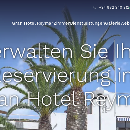
+34 972 340 312
Gran Hotel Reymar
Zimmer
Dienstleistungen
Galerie
Web
rwalten Sie I
eservierung 
an Hotel Rey