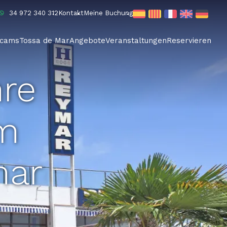
34 972 340 312
Kontakt
Meine Buchung
cams
Tossa de Mar
Angebote
Veranstaltungen
Reservieren
hre
im
mar