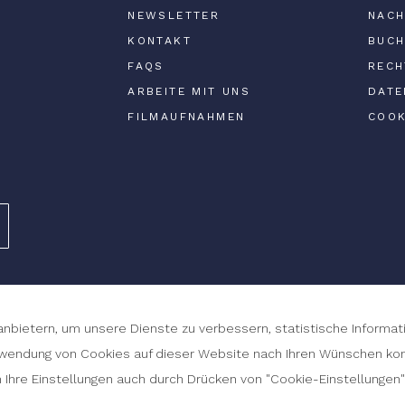
NEWSLETTER
NACH
KONTAKT
BUCH
FAQS
RECH
ARBEITE MIT UNS
DATE
FILMAUFNAHMEN
COOK
Entwi
anbietern, um unsere Dienste zu verbessern, statistische Inform
rwendung von Cookies auf dieser Website nach Ihren Wünschen konf
n Ihre Einstellungen auch durch Drücken von "Cookie-Einstellungen"