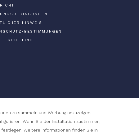
RICHT
UNGSBEDINGUNGEN
TLICHER HINWEIS
NSCHUTZ-BESTIMMUNGEN
IE-RICHTLINIE
ckelt von
GNA Hotel Solutions
ationen zu sammeln und Werbung anzuzeigen.
igurieren. Wenn Sie der Installation zustimmen,
 festlegen. Weitere Informationen finden Sie in