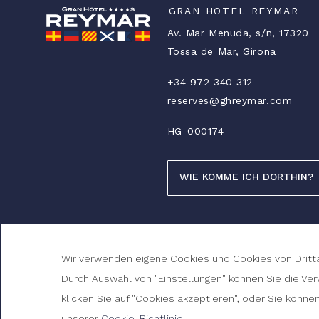
GRAN HOTEL REYMAR
Av. Mar Menuda, s/n, 17320
Tossa de Mar, Girona
+34 972 340 312
reserves@ghreymar.com
HG-000174
WIE KOMME ICH DORTHIN?
© 2026 Gran Hotel Reymar
Wir verwenden eigene Cookies und Cookies von Dritt
Durch Auswahl von "Einstellungen" können Sie die Ve
klicken Sie auf "Cookies akzeptieren", oder Sie könne
unserer
Cookie-Richtlinie