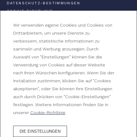
DATENSCHUTZ-BESTIMMUNGEN
COOKIE-RICHTLINIE
Wir verwenden eigene Cookies und Cookies von
Drittanbietern, um unsere Dienste zu
GRAN HOTEL
verbessern, statistische Informationen zu
REYMAR
sammeln und Werbung anzuzeigen. Durch
Auswahl von "Einstellungen" können Sie die
Verwendung von Cookies auf dieser Website
Av. Mar Menuda, s/n, 17320 Tossa de Mar, Girona
nach Ihren Wünschen konfigurieren. Wenn Sie der
+34 972 340 312
Installation zustimmen, klicken Sie auf "Cookies
reserves@ghreymar.com
akzeptieren", oder Sie können Ihre Einstellungen
auch durch Drücken von "Cookie-Einstellungen"
HG-000174
festlegen. Weitere Informationen finden Sie in
unserer
Cookie-Richtlinie
WIE KOMME ICH DORTHIN?
DIE EINSTELLUNGEN