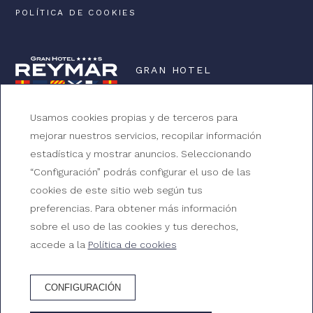
POLÍTICA DE COOKIES
GRAN HOTEL
REYMAR
Usamos cookies propias y de terceros para
mejorar nuestros servicios, recopilar información
Av. Mar Menuda, s/n, 17320 Tossa de Mar, Girona
estadística y mostrar anuncios. Seleccionando
+34 972 340 312
“Configuración” podrás configurar el uso de las
reserves@ghreymar.com
cookies de este sitio web según tus
preferencias. Para obtener más información
HG-000174
sobre el uso de las cookies y tus derechos,
accede a la
Política de cookies
¿CÓMO LLEGAR?
CONFIGURACIÓN
© 2026 Gran Hotel Reymar