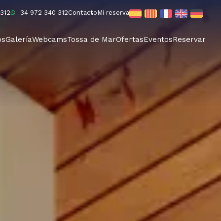
312
34 972 340 312
Contacto
Mi reserva
os
Galería
Webcams
Tossa de Mar
Ofertas
Eventos
Reservar