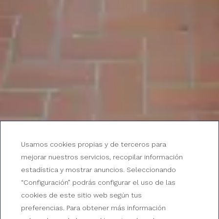
Ofertas de empleo en
Usamos cookies propias y de terceros para
mejorar nuestros servicios, recopilar información
Gran Hotel Reymar
estadística y mostrar anuncios. Seleccionando
“Configuración” podrás configurar el uso de las
Únete a nuestro equipo
cookies de este sitio web según tus
preferencias. Para obtener más información