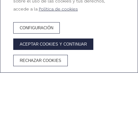
sobre el uso de las cookies y tus derechos,
accede a la
Política de cookies
CONFIGURACIÓN
RESERVA HOTEL
ACEPTAR COOKIES Y CONTINUAR
VENTAJAS DE RESERVAR EN EL WEB OFICIAL
RECHAZAR COOKIES
Mejor precio
Wifi
Cancelación
Cava en la
garantizado
gratuito
gratuita
habitación
Inicio
/
Trabaja con nosotros
ENVÍANOS TU CV
Únete a nuestro equipo