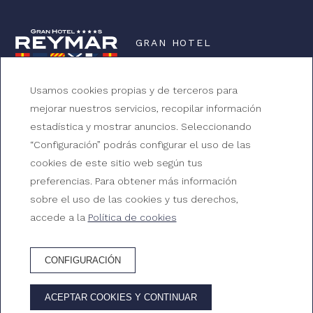
GRAN HOTEL
REYMAR
Usamos cookies propias y de terceros para
Av. Mar Menuda, s/n, 17320 Tossa de Mar, Girona
mejorar nuestros servicios, recopilar información
estadística y mostrar anuncios. Seleccionando
+34 972 340 312
“Configuración” podrás configurar el uso de las
reserves@ghreymar.com
cookies de este sitio web según tus
preferencias. Para obtener más información
HG-000174
sobre el uso de las cookies y tus derechos,
accede a la
Política de cookies
¿CÓMO LLEGAR?
CONFIGURACIÓN
© 2026 Gran Hotel Reymar
ACEPTAR COOKIES Y CONTINUAR
Desarrollado por
GNA Hotel Solutions