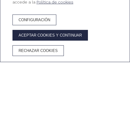
accede a la
Política de cookies
CONFIGURACIÓN
RESERVA HOTEL
ACEPTAR COOKIES Y CONTINUAR
VENTAJAS DE RESERVAR EN EL WEB OFICIAL
RECHAZAR COOKIES
Mejor precio
Wifi
Cancelación
Cava en la
garantizado
gratuito
gratuita
habitación
Inicio
/
Tossa de Mar
/
Playas y calas en Tossa de Mar
Descubre la población de
Tossa de Mar