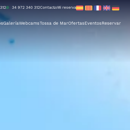
312
34 972 340 312
Contacto
Mi reserva
os
Galería
Webcams
Tossa de Mar
Ofertas
Eventos
Reservar