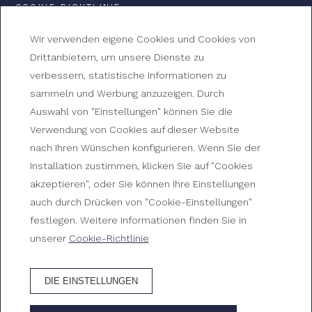
COOKIE-RICHTLINIE
Wir verwenden eigene Cookies und Cookies von
Drittanbietern, um unsere Dienste zu
GRAN HOTEL
verbessern, statistische Informationen zu
REYMAR
sammeln und Werbung anzuzeigen. Durch
Auswahl von "Einstellungen" können Sie die
Verwendung von Cookies auf dieser Website
Av. Mar Menuda, s/n, 17320 Tossa de Mar, Girona
nach Ihren Wünschen konfigurieren. Wenn Sie der
+34 972 340 312
Installation zustimmen, klicken Sie auf "Cookies
reserves@ghreymar.com
akzeptieren", oder Sie können Ihre Einstellungen
auch durch Drücken von "Cookie-Einstellungen"
HG-000174
festlegen. Weitere Informationen finden Sie in
unserer
Cookie-Richtlinie
WIE KOMME ICH DORTHIN?
DIE EINSTELLUNGEN
© 2026 Gran Hotel Reymar