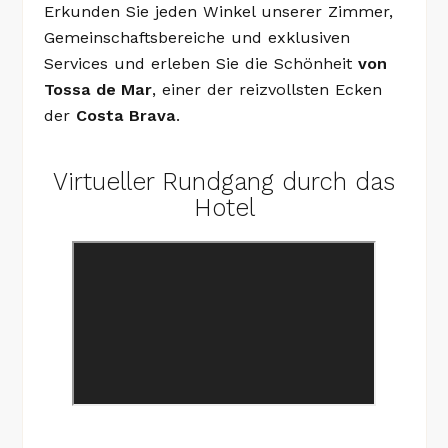
Erkunden Sie jeden Winkel unserer Zimmer,
Gemeinschaftsbereiche und exklusiven
Services und erleben Sie die Schönheit
von
S IN TOSSA DE MAR
Tossa de Mar
, einer der reizvollsten Ecken
der
Costa Brava
.
D KUNST AN DER COSTA BRAVA
DEN GOLFSPORT
Virtueller Rundgang durch das
Hotel
COSTA BRAVA