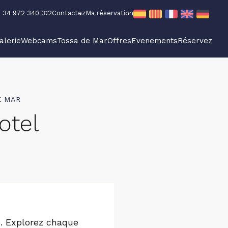
34 972 340 312
Contactez
Ma réservation
alerie
Webcams
Tossa de Mar
Offres
Evenements
Réservez
E MAR
otel
e. Explorez chaque