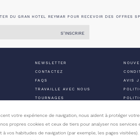
TER DU GRAN HOTEL REYMAR POUR RECEVOIR DES OFFRES SP
S’INSCRIRE
NEWSLETTER
NOUVE
CONTACTEZ
CONDI
FAQS
AVIS 
TRAVAILLE AVEC NOUS
POLIT
TOURNAGES
POLIT
encent votre expérience de navigation, nous aident à protéger vot
 nos propres cookies et ceux de tiers pour analyser nos services 
à vos habitudes de navigation (par exemple, les pages visitées). S