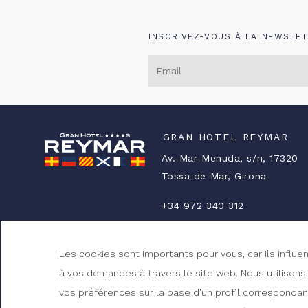
INSCRIVEZ-VOUS À LA NEWSLET
GRAN HOTEL REYMAR
Av. Mar Menuda, s/n, 17320
Tossa de Mar, Girona
+34 972 340 312
reserves@ghreymar.com
HG-000174
Les cookies sont importants pour vous, car ils influ
à vos demandes à travers le site web. Nous utilisons
vos préférences sur la base d'un profil correspondant 
COMMENT S’Y RENDRE ?