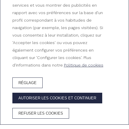
services et vous montrer des publicités en
Hôtel pour tournage sur
rapport avec vos préférences sur la base d'un
la Costa Brava
profil correspondant à vos habitudes de
navigation (par exemple, les pages visitées). Si
Séances de cinéma, publicité et photos au Gran
vous consentez à leur installation, cliquez sur
Hotel Reymar
'Accepter les cookies' ou vous pouvez
également configurer vos préférences en
cliquant sur 'Configurer les cookies'. Plus
d'informations dans notre
Politique de cookies
RÉGLAGE
RÉSERVEZ HÔTEL
AUTORISER LES COOKIES ET CONTINUER
AVANTAGES DE RÉSERVER SUR LE SITE OFFICIEL
REFUSER LES COOKIES
Meilleur prix
Wifi
Annulation
Cava dans la