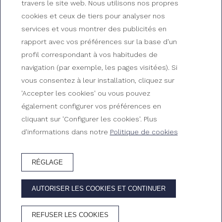
travers le site web. Nous utilisons nos propres
cookies et ceux de tiers pour analyser nos
services et vous montrer des publicités en
Découvrez les chambres
rapport avec vos préférences sur la base d'un
du Gran Hotel Reymar
profil correspondant à vos habitudes de
navigation (par exemple, les pages visitées). Si
Commencez à imaginer vos prochaines vacances à
vous consentez à leur installation, cliquez sur
Tossa de Mar
'Accepter les cookies' ou vous pouvez
également configurer vos préférences en
cliquant sur 'Configurer les cookies'. Plus
d'informations dans notre
Politique de cookies
RÉGLAGE
RÉSERVEZ HÔTEL
AUTORISER LES COOKIES ET CONTINUER
AVANTAGES DE RÉSERVER SUR LE SITE OFFICIEL
REFUSER LES COOKIES