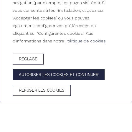
Economic rooms
navigation (par exemple, les pages visitées). Si
vous consentez à leur installation, cliquez sur
Chambres du Gran Hotel Reymar
'Accepter les cookies' ou vous pouvez
également configurer vos préférences en
cliquant sur 'Configurer les cookies'. Plus
d'informations dans notre
Politique de cookies
RÉGLAGE
RÉSERVEZ HÔTEL
AUTORISER LES COOKIES ET CONTINUER
AVANTAGES DE RÉSERVER SUR LE SITE OFFICIEL
REFUSER LES COOKIES
Meilleur prix
Wifi
Annulation
Cava dans la
garanti
gratuit
gratuite
chambre
Accueil
/
Chambres
/
Economic rooms