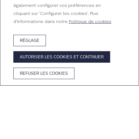
également configurer vos préférences en
cliquant sur 'Configurer les cookies'. Plus
d'informations dans notre
Politique de cookies
RÉGLAGE
RÉSERVEZ HÔTEL
AUTORISER LES COOKIES ET CONTINUER
AVANTAGES DE RÉSERVER SUR LE SITE OFFICIEL
REFUSER LES COOKIES
Meilleur prix
Wifi
Annulation
Cava dans la
garanti
gratuit
gratuite
chambre
Accueil
/
Chambres
/
Villa Mar Menuda by Reymar
VILLAS À TOSSA DE MAR