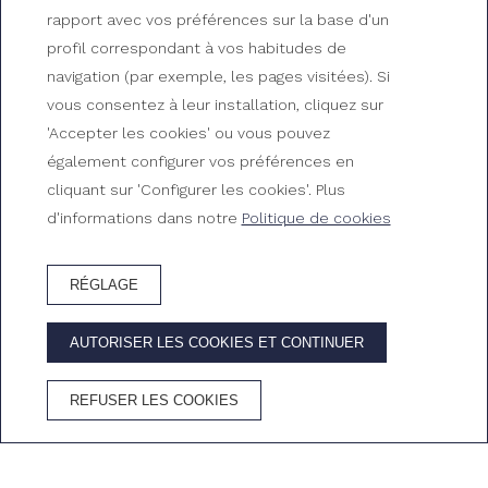
Chambre double avec vue
rapport avec vos préférences sur la base d'un
profil correspondant à vos habitudes de
mer
navigation (par exemple, les pages visitées). Si
vous consentez à leur installation, cliquez sur
Chambres du Gran Hotel Reymar
'Accepter les cookies' ou vous pouvez
également configurer vos préférences en
cliquant sur 'Configurer les cookies'. Plus
d'informations dans notre
Politique de cookies
RÉGLAGE
RÉSERVEZ HÔTEL
AUTORISER LES COOKIES ET CONTINUER
AVANTAGES DE RÉSERVER SUR LE SITE OFFICIEL
REFUSER LES COOKIES
Meilleur prix
Wifi
Annulation
Cava dans la
garanti
gratuit
gratuite
chambre