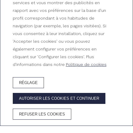
services et vous montrer des publicités en
rapport avec vos préférences sur la base d'un
profil correspondant à vos habitudes de
Chambre triple vue mer
navigation (par exemple, les pages visitées). Si
vous consentez à leur installation, cliquez sur
Chambres du Gran Hotel Reymar
'Accepter les cookies' ou vous pouvez
également configurer vos préférences en
cliquant sur 'Configurer les cookies'. Plus
d'informations dans notre
Politique de cookies
RÉGLAGE
RÉSERVEZ HÔTEL
AUTORISER LES COOKIES ET CONTINUER
AVANTAGES DE RÉSERVER SUR LE SITE OFFICIEL
REFUSER LES COOKIES
Meilleur prix
Wifi
Annulation
Cava dans la