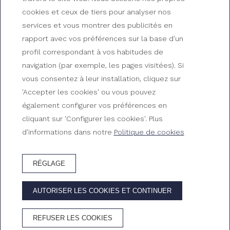
cookies et ceux de tiers pour analyser nos
services et vous montrer des publicités en
Découvrez les services du
rapport avec vos préférences sur la base d'un
Gran Hotel Reymar
profil correspondant à vos habitudes de
navigation (par exemple, les pages visitées). Si
Les meilleurs services pour vivre des vacances
vous consentez à leur installation, cliquez sur
inoubliables à Tossa de Mar
'Accepter les cookies' ou vous pouvez
également configurer vos préférences en
cliquant sur 'Configurer les cookies'. Plus
d'informations dans notre
Politique de cookies
RÉGLAGE
RÉSERVEZ HÔTEL
AUTORISER LES COOKIES ET CONTINUER
AVANTAGES DE RÉSERVER SUR LE SITE OFFICIEL
REFUSER LES COOKIES