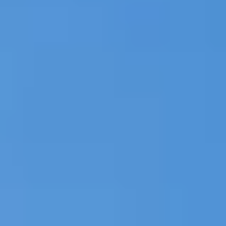
R
SSA DE MAR
ES ET L’ART SUR LA COSTA BRAVA
OLF
A COSTA BRAVA