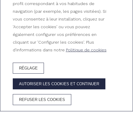
Culture et histoire sur la
profil correspondant à vos habitudes de
navigation (par exemple, les pages visitées). Si
Costa Brava
vous consentez à leur installation, cliquez sur
'Accepter les cookies' ou vous pouvez
également configurer vos préférences en
cliquant sur 'Configurer les cookies'. Plus
d'informations dans notre
Politique de cookies
RÉGLAGE
RÉSERVEZ HÔTEL
AUTORISER LES COOKIES ET CONTINUER
AVANTAGES DE RÉSERVER SUR LE SITE OFFICIEL
REFUSER LES COOKIES
Meilleur prix
Wifi
Annulation
Cava dans la
garanti
gratuit
gratuite
chambre