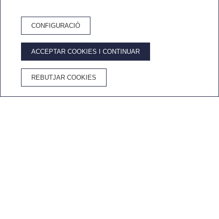
CONFIGURACIÓ
RESERVA HOTEL
ACCEPTAR COOKIES I CONTINUAR
AVANTATGES DE RESERVAR AL WEB OFICIAL
REBUTJAR COOKIES
Millor preu
Wifi
Cancel·lació
Cava a
garantit
gratuït
gratuïta
l'habitació
Inici
/
Habitacions
/
Vila Mar Menuda by Reymar
VILES A TOSSA DE MAR
Villa Mar Menuda by Reymar