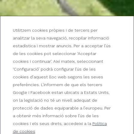
Utilitzem cookies pròpies i de tercers per
analitzar la seva navegació, recopilar informació
estadística i mostrar anuncis. Per a acceptar l’ús
de les cookies pot seleccionar ‘Acceptar
cookies i continuar’. Així mateix, seleccionant
‘Configuració’ podrà configurar l’ús de les
Villa Mar Menuda by
cookies d’aquest lloc web segons les seves
preferències. L’informem de que els tercers
Reymar
Google i Facebook estan ubicats a Estats Units,
on la legislació no té un nivell adequat de
Habitacions del Gran Hotel Reymar
protecció de dades equiparable a l’europeu. Per
a obtenir més informació sobre l’ús de les
cookies i els seus drets, accedeixi a la
Política
de cookies