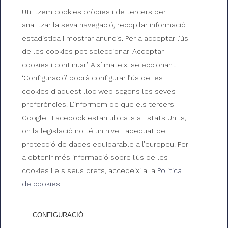
Utilitzem cookies pròpies i de tercers per
analitzar la seva navegació, recopilar informació
estadística i mostrar anuncis. Per a acceptar l’ús
de les cookies pot seleccionar ‘Acceptar
cookies i continuar’. Així mateix, seleccionant
‘Configuració’ podrà configurar l’ús de les
Coneix les comoditats del
cookies d’aquest lloc web segons les seves
Gran Hotel Reymar
preferències. L’informem de que els tercers
Google i Facebook estan ubicats a Estats Units,
Descobreix com seran les teves pròximes vacances a
on la legislació no té un nivell adequat de
Tossa de Mar
protecció de dades equiparable a l’europeu. Per
a obtenir més informació sobre l’ús de les
cookies i els seus drets, accedeixi a la
Política
de cookies
CONFIGURACIÓ
RESERVA HOTEL