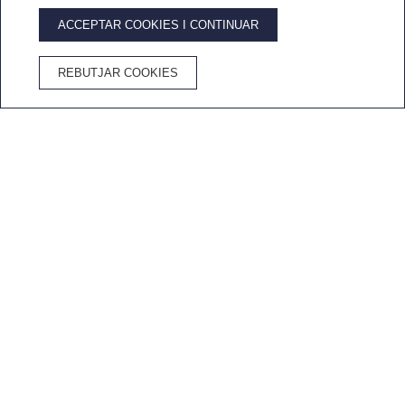
ACCEPTAR COOKIES I CONTINUAR
AVANTATGES DE RESERVAR AL WEB OFICIAL
REBUTJAR COOKIES
Millor preu
Wifi
Cancel·lació
Cava a
garantit
gratuït
gratuïta
l'habitació
Inici
/
Gran Hotel Reymar
/
Vídeos
DESCOBREIX EL GRAN HOTEL REYMAR
Vídeos del Gran Hotel
Reymar
Amb aquest
vídeo
podràs descobrir tot el que
el
Gran Hotel Reymar
pot oferir-te en les teves