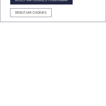
ACCEPTAR COOKIES I CONTINUAR
AVANTATGES DE RESERVAR AL WEB OFICIAL
REBUTJAR COOKIES
Millor preu
Wifi
Cancel·lació
Cava a
garantit
gratuït
gratuïta
l'habitació
Inici
/
Gran Hotel Reymar
/
Localització
HOTEL A PRIMERA LÍNIA DE MAR A TOSSA DE MAR
Una ubicació privilegiada a
Tossa de Mar
Platja Mar Menuda, s/n - 17320 Tossa de Mar
(Girona)