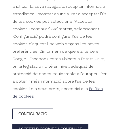
analitzar la seva navegació, recopilar informació
estadística i mostrar anuncis. Per a acceptar l’ús
de les cookies pot seleccionar ‘Acceptar
cookies i continuar’. Així mateix, seleccionant
‘Configuració’ podrà configurar l’ús de les
Localització del Gran
cookies d’aquest lloc web segons les seves
Hotel Reymar
preferències. L’informem de que els tercers
Google i Facebook estan ubicats a Estats Units,
Situat a una de les cales més boniques de la Costa
on la legislació no té un nivell adequat de
Brava, la platja de la Mar Menuda
protecció de dades equiparable a l’europeu. Per
a obtenir més informació sobre l’ús de les
cookies i els seus drets, accedeixi a la
Política
de cookies
CONFIGURACIÓ
RESERVA HOTEL