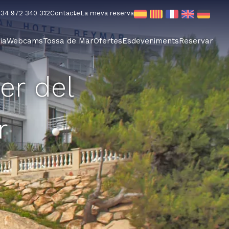
34 972 340 312
Contacte
La meva reserva
ia
Webcams
Tossa de Mar
Ofertes
Esdeveniments
Reservar
er del
r