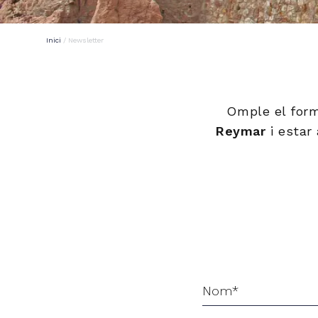
Inici
/
Newsletter
Omple el form
Reymar
i estar 
Nom*