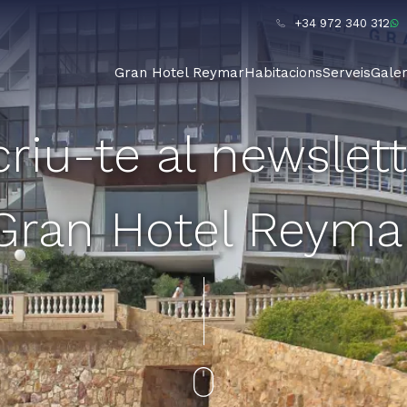
+34 972 340 312
Gran Hotel Reymar
Habitacions
Serveis
Galer
riu-te al newslett
Gran Hotel Reyma