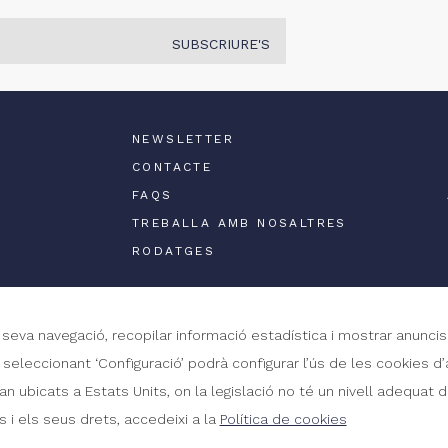
SUBSCRIURE'S
NEWSLETTER
CONTACTE
FAQS
TREBALLA AMB NOSALTRES
RODATGES
a seva navegació, recopilar informació estadística i mostrar anuncis
x, seleccionant ‘Configuració’ podrà configurar l’ús de les cookies
 ubicats a Estats Units, on la legislació no té un nivell adequat
 i els seus drets, accedeixi a la
Política de cookies
Desenvol