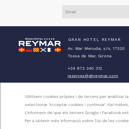
GRAN HOTEL REYMAR
Av. Mar Menuda, s/n, 17320
Tossa de Mar, Girona
+34 972 340 312
reserves@ghreymar.com
HG-000174
Utilitzem cookies pròpies i de tercers per analitzar l
seleccionar ‘Acceptar cookies i continuar’. Així matei
COM ARRIBAR?
L’informem de que els tercers Google i Facebook estan
Per a obtenir més informació sobre l’ús de les cookies
© 2026 Gran Hotel Reymar