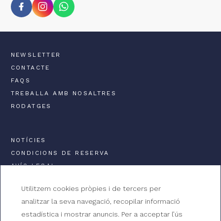
NEWSLETTER
CONTACTE
FAQS
TREBALLA AMB NOSALTRES
RODATGES
NOTÍCIES
CONDICIONS DE RESERVA
AVÍS LEGAL
POLÍTICA DE PRIVACITAT
Utilitzem cookies pròpies i de tercers per
POLÍTICA DE COOKIES
analitzar la seva navegació, recopilar informació
estadística i mostrar anuncis. Per a acceptar l’ús