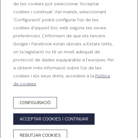
de les cookies pot seleccionar ‘Acceptar
GRAN HOTEL
cookies i continuar’. Així mateix, seleccionant
REYMAR
‘Configuració’ podrà configurar l’ús de les
cookies d’aquest lloc web segons les seves
preferències. L’informem de que els tercers
Av. Mar Menuda, s/n, 17320 Tossa de Mar, Girona
Google i Facebook estan ubicats a Estats Units,
+34 972 340 312
on la legislació no té un nivell adequat de
reserves@ghreymar.com
protecció de dades equiparable a l’europeu. Per
a obtenir més informació sobre l’ús de les
HG-000174
cookies i els seus drets, accedeixi a la
Política
de cookies
COM ARRIBAR?
CONFIGURACIÓ
© 2026 Gran Hotel Reymar
ACCEPTAR COOKIES I CONTINUAR
Desenvolupat per
GNA Hotel Solutions
REBUTJAR COOKIES